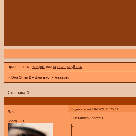
Привет, Гость!
Войдите
или
зарегистрируйтесь
.
»
Bes Sims 2
»
Для вас!
»
Аватры
Страница:
1
Поделиться
2009-11-28 15:25:44
Bes
Выставляем аватры
Ahaha.. xD
0