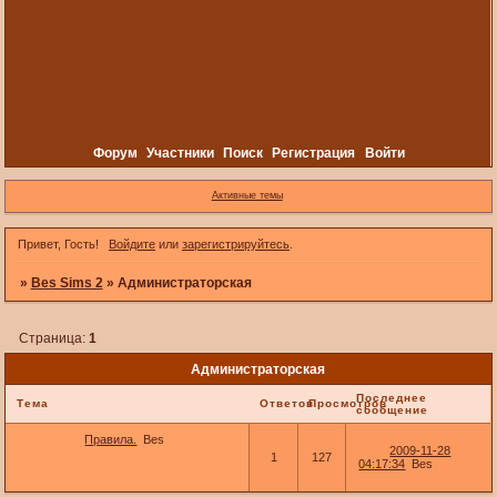
Форум
Участники
Поиск
Регистрация
Войти
Активные темы
Привет, Гость!
Войдите
или
зарегистрируйтесь
.
»
Bes Sims 2
»
Администраторская
Страница:
1
Администраторская
Последнее
Тема
Ответов
Просмотров
сообщение
Правила.
Bes
2009-11-28
1
127
04:17:34
Bes