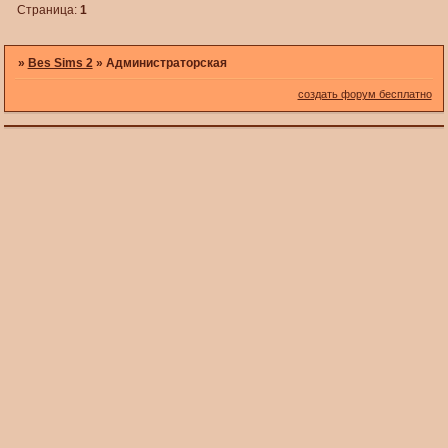
Страница:
1
»
Bes Sims 2
»
Администраторская
создать форум бесплатно