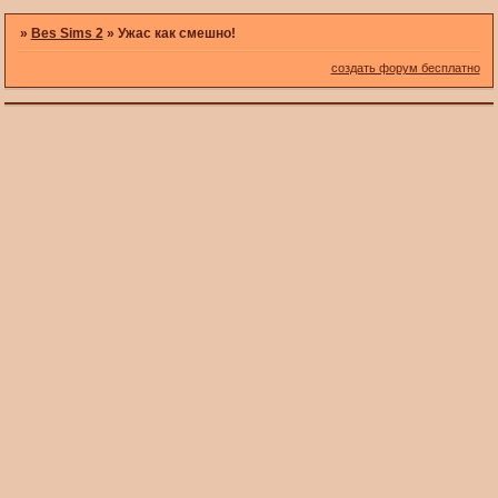
»
Bes Sims 2
»
Ужас как смешно!
создать форум бесплатно