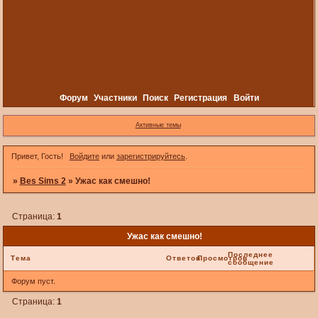
Форум
Участники
Поиск
Регистрация
Войти
Активные темы
Привет, Гость!
Войдите
или
зарегистрируйтесь
.
»
Bes Sims 2
»
Ужас как смешно!
Страница:
1
Ужас как смешно!
Последнее
Тема
Ответов
Просмотров
сообщение
Форум пуст.
Страница:
1